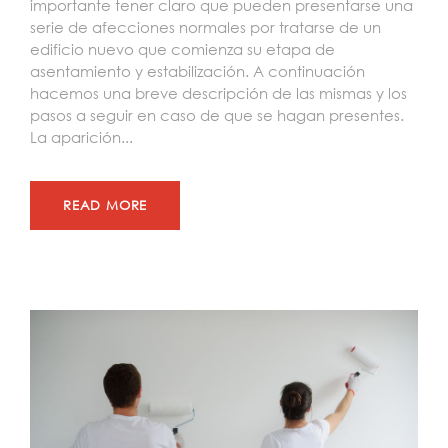
importante tener claro que pueden presentarse una
serie de afecciones normales por tratarse de un
edificio nuevo que comienza su etapa de
asentamiento y estabilización. A continuación
hacemos una breve descripción de las mismas y los
pasos a seguir en caso de que se hagan presentes.
La aparición...
READ MORE