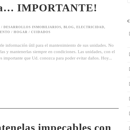
rica… IMPORTANTE!
 / DESARROLLOS INMOBILIARIOS
,
BLOG
,
ELECTRICIDAD
,
ENTO / HOGAR / CUIDADOS
le información útil para el mantenimiento de sus unidades. No
rlas y mantenerlas siempre en condiciones. Las unidades, con el
es importante que Ud. conozca para poder evitar daños. Hoy...
tenelas impecables con